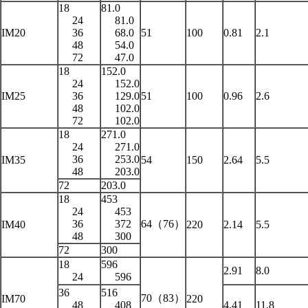
18
81.0
24
81.0
IM20
36
68.0
51
100
0.81
2.1
48
54.0
72
47.0
18
152.0
24
152.0
IM25
36
129.0
51
100
0.96
2.6
48
102.0
72
102.0
18
271.0
24
271.0
36
253.0
IM35
54
150
2.64
5.5
48
203.0
72
203.0
18
453
24
453
36
372
64（76）
IM40
220
2.14
5.5
48
300
72
300
18
596
2.91
8.0
24
596
36
516
70（83）
IM70
220
48
408
4.41
11.8