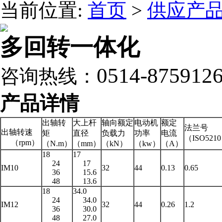
当前位置:
首页
>
供应产
多回转一体化
0514-875912
咨询热线：
产品详情
出轴转
大上杆
轴向额定
电动机
额定
法兰号
出轴转速
矩
直径
负载力
功率
电流
（ISO521
（rpm）
（N.m）
（mm）
（kN）
（kw）
（A）
18
17
24
17
IM10
32
44
0.13
0.65
36
15.6
48
13.6
18
34.0
24
34.0
IM12
32
44
0.26
1.2
36
30.0
48
27.0